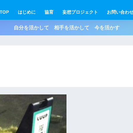
TOP
はじめに
協育
妄想プロジェクト
お問い合わ
自分を活かして 相手を活かして 今を活かす