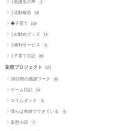
├受講生の声
1
├活動報告
28
◆子育て
119
├お勧めグッズ
14
├便利サービス
5
├子育て日記
89
妄想プロジェクト
121
28日間の感謝ワーク
30
ゲーム日記
14
スラムダンク
6
僕らは奇跡でできている
6
妄想小説
7