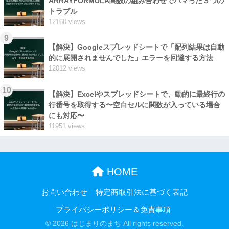
ARRAYFORMULA関数の組み合わせでハマった３つの
トラブル
12160 views
9
【解決】Googleスプレッドシートで「配列結果は自動
的に展開されませんでした」エラーを回避する方法
12012 views
10
【解決】Excelやスプレッドシートで、動的に最終行の
行番号を取得する〜空白セルに関数が入っている場合
にも対応〜
11951 views
HOME
お問い合わせ
特定商取引法に基づく表記
プライバシーポリシー＆免責事項
© 2026 はじまりのまち All rights reserved.