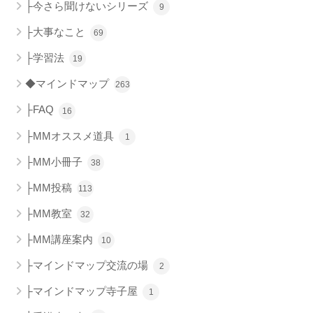
├今さら聞けないシリーズ
9
├大事なこと
69
├学習法
19
◆マインドマップ
263
├FAQ
16
├MMオススメ道具
1
├MM小冊子
38
├MM投稿
113
├MM教室
32
├MM講座案内
10
├マインドマップ交流の場
2
├マインドマップ寺子屋
1