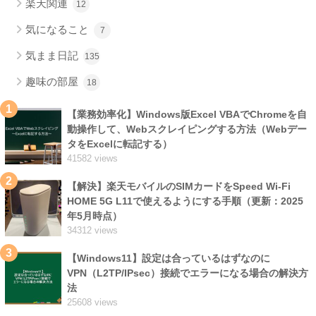
楽天関連
12
気になること
7
気まま日記
135
趣味の部屋
18
1
【業務効率化】Windows版Excel VBAでChromeを自
動操作して、Webスクレイピングする方法（Webデー
タをExcelに転記する）
41582 views
2
【解決】楽天モバイルのSIMカードをSpeed Wi-Fi
HOME 5G L11で使えるようにする手順（更新：2025
年5月時点）
34312 views
3
【Windows11】設定は合っているはずなのに
VPN（L2TP/IPsec）接続でエラーになる場合の解決方
法
25608 views