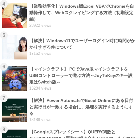
4
【業務効率化】Windows版Excel VBAでChromeを自
動操作して、Webスクレイピングする方法（初期設定
編）
23922 views
5
【解決】Windows11でユーザーログイン時に時間がか
かりすぎる件について
17152 views
6
【マインクラフト】 PCでJava版マインクラフトを
USBコントローラーで遊ぶ方法～JoyToKeyのキー設
定はSwitch版～
13284 views
7
【解決】Power AutomateでExcel Onlineにある日付
と実行日が一致する場合に、処理を実行するようにす
る
13188 views
8
【Googleスプレッドシート】QUERY関数と