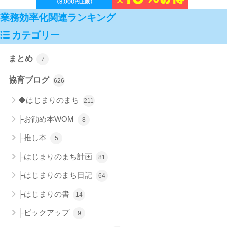
業務効率化関連ランキング
カテゴリー
まとめ
7
協育ブログ
626
◆はじまりのまち
211
├お勧め本WOM
8
├推し本
5
├はじまりのまち計画
81
├はじまりのまち日記
64
├はじまりの書
14
├ピックアップ
9