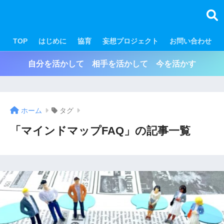
TOP
はじめに
協育
妄想プロジェクト
お問い合わせ
自分を活かして 相手を活かして 今を活かす
ホーム
タグ
「マインドマップFAQ」の記事一覧