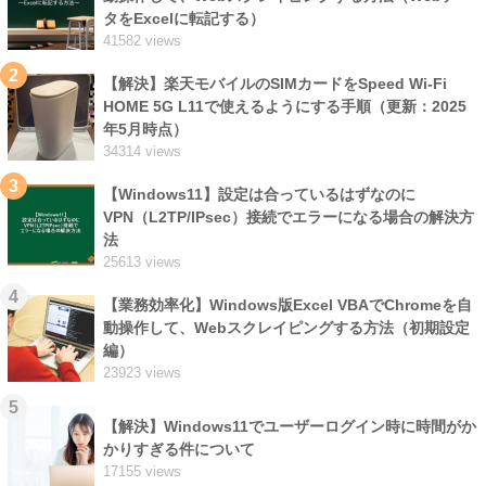
タをExcelに転記する）
41582 views
2
【解決】楽天モバイルのSIMカードをSpeed Wi-Fi
HOME 5G L11で使えるようにする手順（更新：2025
年5月時点）
34314 views
3
【Windows11】設定は合っているはずなのに
VPN（L2TP/IPsec）接続でエラーになる場合の解決方
法
25613 views
4
【業務効率化】Windows版Excel VBAでChromeを自
動操作して、Webスクレイピングする方法（初期設定
編）
23923 views
5
【解決】Windows11でユーザーログイン時に時間がか
かりすぎる件について
17155 views