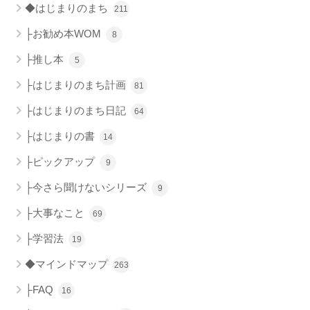
◆はじまりのまち
211
├お勧め本WOM
8
├推し本
5
├はじまりのまち計画
81
├はじまりのまち日記
64
├はじまりの書
14
├ピックアップ
9
├今さら聞けないシリーズ
9
├大事なこと
69
├学習法
19
◆マインドマップ
263
├FAQ
16