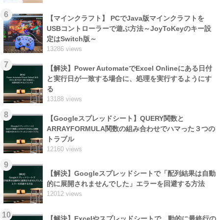
6
【マインクラフト】 PCでJava版マインクラフトを
USBコントローラーで遊ぶ方法～JoyToKeyのキー設
定はSwitch版～
13286 views
7
【解決】Power AutomateでExcel Onlineにある日付
と実行日が一致する場合に、処理を実行するようにす
る
13188 views
8
【Googleスプレッドシート】QUERY関数と
ARRAYFORMULA関数の組み合わせでハマった３つの
トラブル
12160 views
9
【解決】Googleスプレッドシートで「配列結果は自動
的に展開されませんでした」エラーを回避する方法
12012 views
10
【解決】Excelやスプレッドシートで、動的に最終行の