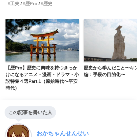
工夫
歴Pro
歴史
【歴Pro】歴史に興味を持つきっか
歴史から学んだこと〜キ
けになるアニメ・漫画・ドラマ・小
編：手段の目的化〜
説特集４選Part.1（原始時代〜平安
時代）
この記事を書いた人
おかちゃんせんせい