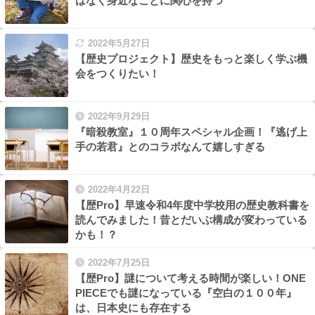
はなく身近なことに関心を持つ
2022年5月27日
【歴史プロジェクト】歴史をもっと楽しく学ぶ機
会をつくりたい！
2022年9月29日
『暗殺教室』１０周年スペシャル企画！『逃げ上
手の若君』とのコラボなんて嬉しすぎる
2022年4月22日
【歴Pro】早速令和4年度中学校用の歴史教科書を
読んでみました！昔とだいぶ構成が変わっている
かも！？
2022年7月25日
【歴Pro】謎について考える時間が楽しい！ONE
PIECEでも謎になっている『空白の１００年』
は、日本史にも存在する