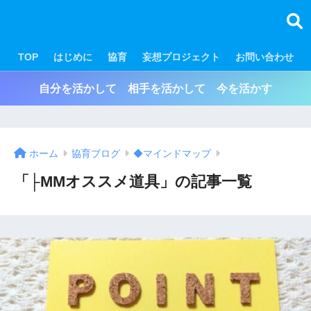
TOP
はじめに
協育
妄想プロジェクト
お問い合わせ
自分を活かして 相手を活かして 今を活かす
ホーム
協育ブログ
◆マインドマップ
「├MMオススメ道具」の記事一覧