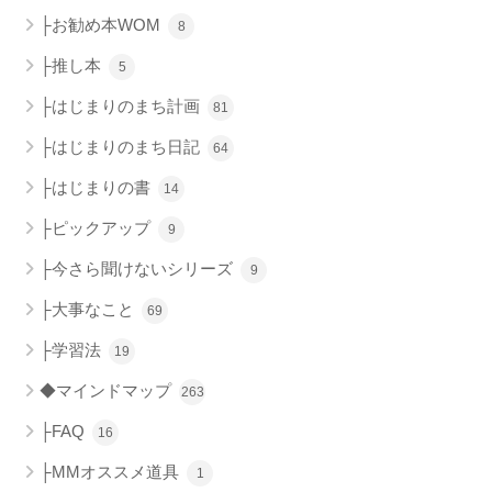
├お勧め本WOM
8
├推し本
5
├はじまりのまち計画
81
├はじまりのまち日記
64
├はじまりの書
14
├ピックアップ
9
├今さら聞けないシリーズ
9
├大事なこと
69
├学習法
19
◆マインドマップ
263
├FAQ
16
├MMオススメ道具
1