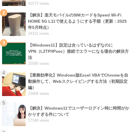
41573 views
2
【解決】楽天モバイルのSIMカードをSpeed Wi-Fi
HOME 5G L11で使えるようにする手順（更新：2025
年5月時点）
34311 views
3
【Windows11】設定は合っているはずなのに
VPN（L2TP/IPsec）接続でエラーになる場合の解決方
法
25585 views
4
【業務効率化】Windows版Excel VBAでChromeを自
動操作して、Webスクレイピングする方法（初期設定
編）
23908 views
5
【解決】Windows11でユーザーログイン時に時間がか
かりすぎる件について
17148 views