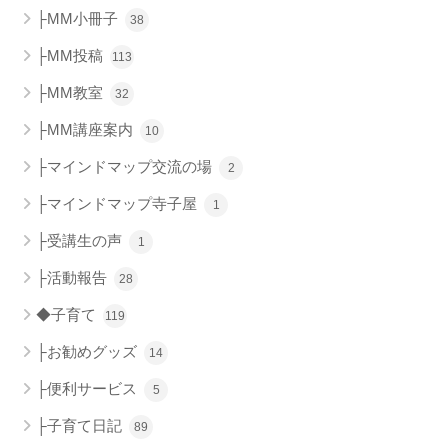
├MM小冊子
38
├MM投稿
113
├MM教室
32
├MM講座案内
10
├マインドマップ交流の場
2
├マインドマップ寺子屋
1
├受講生の声
1
├活動報告
28
◆子育て
119
├お勧めグッズ
14
├便利サービス
5
├子育て日記
89