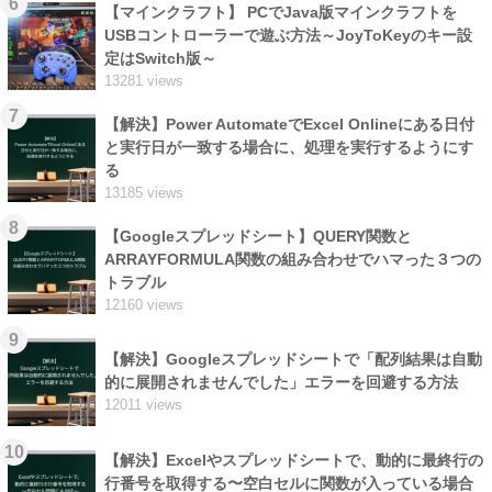
6
【マインクラフト】 PCでJava版マインクラフトを
USBコントローラーで遊ぶ方法～JoyToKeyのキー設
定はSwitch版～
13281 views
7
【解決】Power AutomateでExcel Onlineにある日付
と実行日が一致する場合に、処理を実行するようにす
る
13185 views
8
【Googleスプレッドシート】QUERY関数と
ARRAYFORMULA関数の組み合わせでハマった３つの
トラブル
12160 views
9
【解決】Googleスプレッドシートで「配列結果は自動
的に展開されませんでした」エラーを回避する方法
12011 views
10
【解決】Excelやスプレッドシートで、動的に最終行の
行番号を取得する〜空白セルに関数が入っている場合