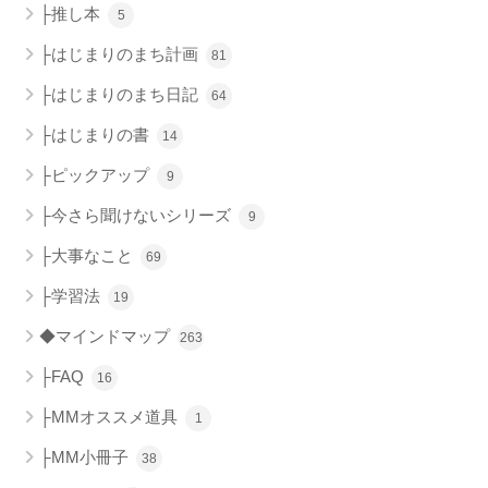
├推し本
5
├はじまりのまち計画
81
├はじまりのまち日記
64
├はじまりの書
14
├ピックアップ
9
├今さら聞けないシリーズ
9
├大事なこと
69
├学習法
19
◆マインドマップ
263
├FAQ
16
├MMオススメ道具
1
├MM小冊子
38