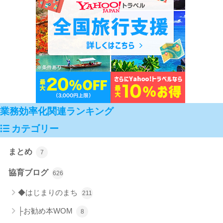
業務効率化関連ランキング
カテゴリー
まとめ
7
協育ブログ
626
◆はじまりのまち
211
├お勧め本WOM
8