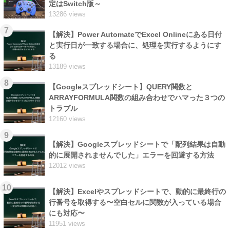
定はSwitch版～
13286 views
7
【解決】Power AutomateでExcel Onlineにある日付
と実行日が一致する場合に、処理を実行するようにす
る
13189 views
8
【Googleスプレッドシート】QUERY関数と
ARRAYFORMULA関数の組み合わせでハマった３つの
トラブル
12160 views
9
【解決】Googleスプレッドシートで「配列結果は自動
的に展開されませんでした」エラーを回避する方法
12012 views
10
【解決】Excelやスプレッドシートで、動的に最終行の
行番号を取得する〜空白セルに関数が入っている場合
にも対応〜
11951 views