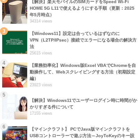
【解決】楽天モバイルのSIMカードをSpeed Wi-Fi
HOME 5G L11で使えるようにする手順（更新：2025
年5月時点）
34314 views
3
【Windows11】設定は合っているはずなのに
VPN（L2TP/IPsec）接続でエラーになる場合の解決方
法
25615 views
4
【業務効率化】Windows版Excel VBAでChromeを自
動操作して、Webスクレイピングする方法（初期設定
編）
23923 views
5
【解決】Windows11でユーザーログイン時に時間がか
かりすぎる件について
17155 views
6
【マインクラフト】 PCでJava版マインクラフトを
USBコントローラーで遊ぶ方法～JoyToKeyのキー設