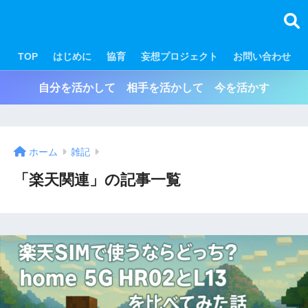
TOP
はじめに
協育
妄想プロジェクト
お問い合わせ
自分を活かして 相手を活かして 今を活かす
ホーム
雑記
「楽天関連」の記事一覧