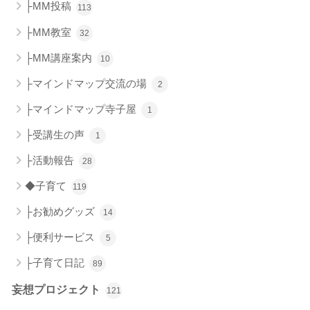
├MM投稿
113
├MM教室
32
├MM講座案内
10
├マインドマップ交流の場
2
├マインドマップ寺子屋
1
├受講生の声
1
├活動報告
28
◆子育て
119
├お勧めグッズ
14
├便利サービス
5
├子育て日記
89
妄想プロジェクト
121