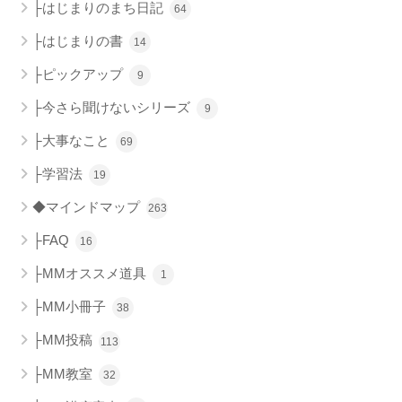
├はじまりのまち日記
64
├はじまりの書
14
├ピックアップ
9
├今さら聞けないシリーズ
9
├大事なこと
69
├学習法
19
◆マインドマップ
263
├FAQ
16
├MMオススメ道具
1
├MM小冊子
38
├MM投稿
113
├MM教室
32