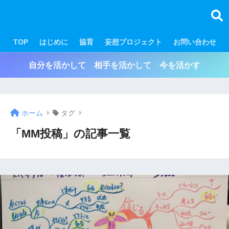
TOP
はじめに
協育
妄想プロジェクト
お問い合わせ
自分を活かして 相手を活かして 今を活かす
ホーム
タグ
「MM投稿」の記事一覧