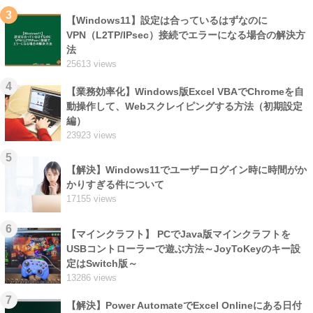
3
【Windows11】設定は合っているはずなのに
VPN（L2TP/IPsec）接続でエラーになる場合の解決方
法
25613 views
4
【業務効率化】Windows版Excel VBAでChromeを自
動操作して、Webスクレイピングする方法（初期設定
編）
23923 views
5
【解決】Windows11でユーザーログイン時に時間がか
かりすぎる件について
17155 views
6
【マインクラフト】 PCでJava版マインクラフトを
USBコントローラーで遊ぶ方法～JoyToKeyのキー設
定はSwitch版～
13286 views
7
【解決】Power AutomateでExcel Onlineにある日付