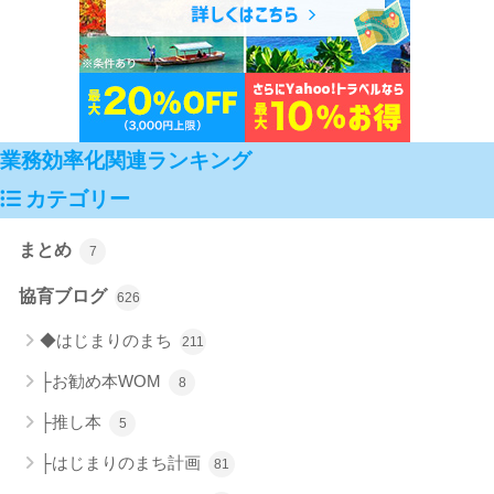
業務効率化関連ランキング
カテゴリー
まとめ
7
協育ブログ
626
◆はじまりのまち
211
├お勧め本WOM
8
├推し本
5
├はじまりのまち計画
81