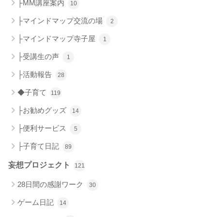
├MM講座案内
10
├マインドマップ交流の場
2
├マインドマップ寺子屋
1
├受講生の声
1
├活動報告
28
◆子育て
119
├お勧めグッズ
14
├便利サービス
5
├子育て日記
89
妄想プロジェクト
121
28日間の感謝ワーク
30
ゲーム日記
14