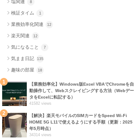
塩関連
8
検証タイム
1
業務効率化関連
12
楽天関連
12
気になること
7
気まま日記
135
趣味の部屋
18
1
【業務効率化】Windows版Excel VBAでChromeを自
動操作して、Webスクレイピングする方法（Webデー
タをExcelに転記する）
41582 views
2
【解決】楽天モバイルのSIMカードをSpeed Wi-Fi
HOME 5G L11で使えるようにする手順（更新：2025
年5月時点）
34314 views