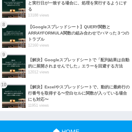
と実行日が一致する場合に、処理を実行するようにす
る
13188 views
8
【Googleスプレッドシート】QUERY関数と
ARRAYFORMULA関数の組み合わせでハマった３つの
トラブル
12160 views
9
【解決】Googleスプレッドシートで「配列結果は自動
的に展開されませんでした」エラーを回避する方法
12012 views
10
【解決】Excelやスプレッドシートで、動的に最終行の
行番号を取得する〜空白セルに関数が入っている場合
にも対応〜
11951 views
HOME