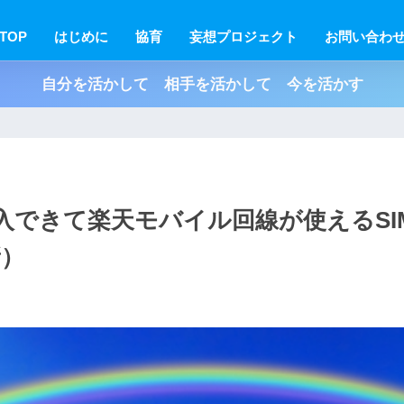
TOP
はじめに
協育
妄想プロジェクト
お問い合わ
自分を活かして 相手を活かして 今を活かす
購入できて楽天モバイル回線が使えるSI
新）