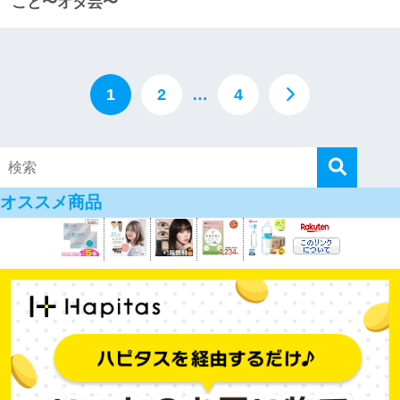
こと〜オタ芸〜
1
2
…
4
オススメ商品