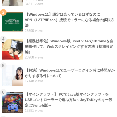
34311 views
3
【Windows11】設定は合っているはずなのに
VPN（L2TP/IPsec）接続でエラーになる場合の解決方
法
25590 views
4
【業務効率化】Windows版Excel VBAでChromeを自
動操作して、Webスクレイピングする方法（初期設定
編）
23908 views
5
【解決】Windows11でユーザーログイン時に時間がか
かりすぎる件について
17148 views
6
【マインクラフト】 PCでJava版マインクラフトを
USBコントローラーで遊ぶ方法～JoyToKeyのキー設
定はSwitch版～
13281 views