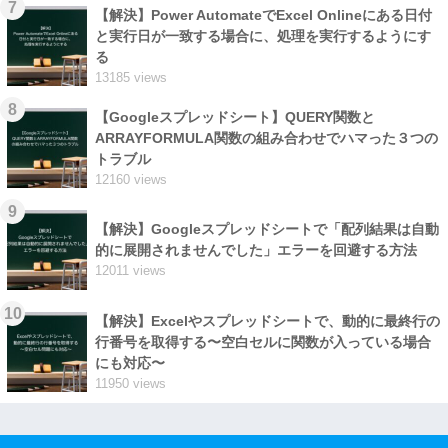
7
【解決】Power AutomateでExcel Onlineにある日付
と実行日が一致する場合に、処理を実行するようにす
る
13185 views
8
【Googleスプレッドシート】QUERY関数と
ARRAYFORMULA関数の組み合わせでハマった３つの
トラブル
12160 views
9
【解決】Googleスプレッドシートで「配列結果は自動
的に展開されませんでした」エラーを回避する方法
12011 views
10
【解決】Excelやスプレッドシートで、動的に最終行の
行番号を取得する〜空白セルに関数が入っている場合
にも対応〜
11950 views