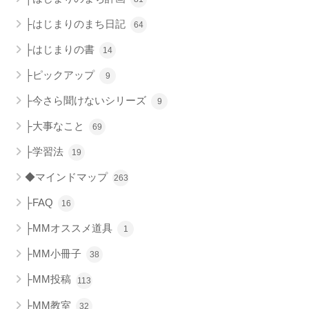
├はじまりのまち日記
64
├はじまりの書
14
├ピックアップ
9
├今さら聞けないシリーズ
9
├大事なこと
69
├学習法
19
◆マインドマップ
263
├FAQ
16
├MMオススメ道具
1
├MM小冊子
38
├MM投稿
113
├MM教室
32