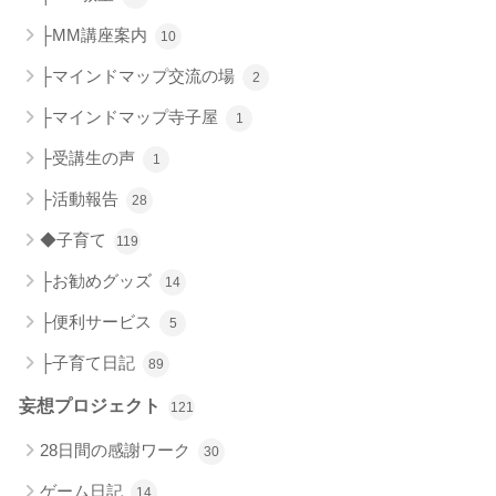
├MM講座案内
10
├マインドマップ交流の場
2
├マインドマップ寺子屋
1
├受講生の声
1
├活動報告
28
◆子育て
119
├お勧めグッズ
14
├便利サービス
5
├子育て日記
89
妄想プロジェクト
121
28日間の感謝ワーク
30
ゲーム日記
14