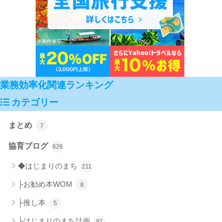
業務効率化関連ランキング
カテゴリー
まとめ
7
協育ブログ
626
◆はじまりのまち
211
├お勧め本WOM
8
├推し本
5
├はじまりのまち計画
81