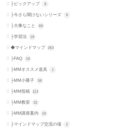
├ピックアップ
9
├今さら聞けないシリーズ
9
├大事なこと
69
├学習法
19
◆マインドマップ
263
├FAQ
16
├MMオススメ道具
1
├MM小冊子
38
├MM投稿
113
├MM教室
32
├MM講座案内
10
├マインドマップ交流の場
2