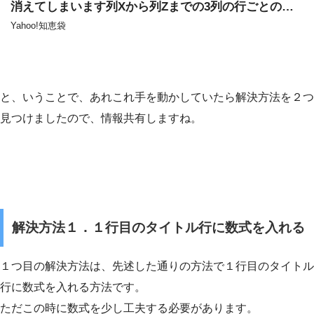
消えてしまいます列Xから列Zまでの3列の行ごとの合
計値を計算する列… – Yahoo!知恵袋
Yahoo!知恵袋
と、いうことで、あれこれ手を動かしていたら解決方法を２つ
見つけましたので、情報共有しますね。
解決方法１．１行目のタイトル行に数式を入れる
１つ目の解決方法は、先述した通りの方法で１行目のタイトル
行に数式を入れる方法です。
ただこの時に数式を少し工夫する必要があります。