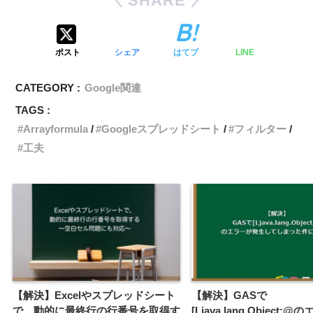
SHARE
ポスト
シェア
はてブ
LINE
CATEGORY :
Google関連
TAGS :
Arrayformula
Googleスプレッドシート
フィルター
工夫
【解決】Excelやスプレッドシート
【解決】GASで
で、動的に最終行の行番号を取得す
[Ljava.lang.Object;