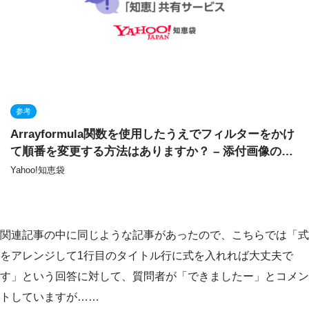
参考
Arrayformula関数を使用したうえでフィルターをかけ
て順番を変更する方法はありますか？ – 添付画像の右
の表をフィルターで在庫数降… – Yahoo!知恵袋
Yahoo!知恵袋
関連記事の中に同じような記事があったので、こちらでは「式
をアレンジして1行目のタイトル行に式を入れれば大丈夫で
す」という回答に対して、質問者が「できましたー」とコメン
トしていますが……