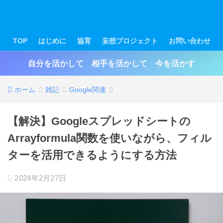
TOP
はじめに
協育
妄想プロジェクト
お問い合わせ
自分を活かして 相手を活かして 今を活かす
ホーム
雑記
Google関連
【解決】Googleスプレッドシートの
Arrayformula関数を使いながら、フィル
ターを活用できるようにする方法
2024年2月27日