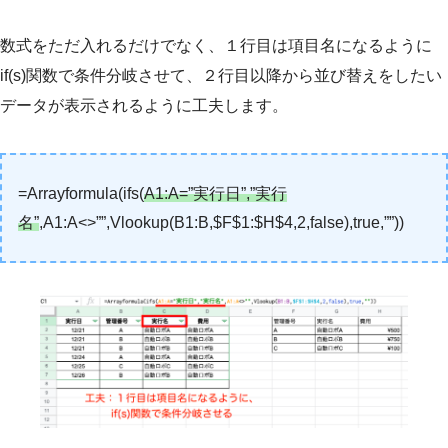
数式をただ入れるだけでなく、１行目は項目名になるように
if(s)関数で条件分岐させて、２行目以降から並び替えをしたい
データが表示されるように工夫します。
=Arrayformula(ifs(
A1:A=”実行日”,”実行
名”
,A1:A<>””,Vlookup(B1:B,$F$1:$H$4,2,false),true,””))