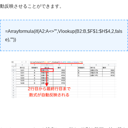
動反映させることができます。
=Arrayformula(if(A2:A<>””,Vlookup(B2:B,$F$1:$H$4,2,fals
e),””))