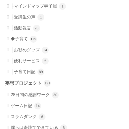
├マインドマップ寺子屋
1
├受講生の声
1
├活動報告
28
◆子育て
119
├お勧めグッズ
14
├便利サービス
5
├子育て日記
89
妄想プロジェクト
121
28日間の感謝ワーク
30
ゲーム日記
14
スラムダンク
6
僕らは奇跡でできている
6