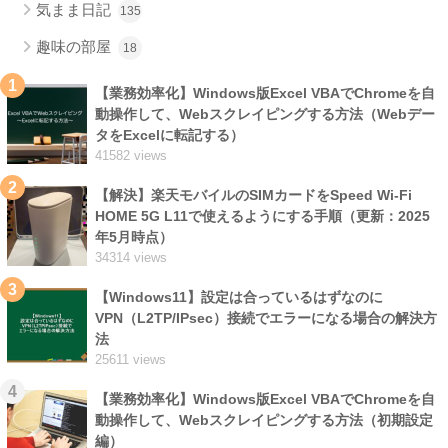
気まま日記
135
趣味の部屋
18
1
【業務効率化】Windows版Excel VBAでChromeを自
動操作して、Webスクレイピングする方法（Webデー
タをExcelに転記する）
41582 views
2
【解決】楽天モバイルのSIMカードをSpeed Wi-Fi
HOME 5G L11で使えるようにする手順（更新：2025
年5月時点）
34314 views
3
【Windows11】設定は合っているはずなのに
VPN（L2TP/IPsec）接続でエラーになる場合の解決方
法
25611 views
4
【業務効率化】Windows版Excel VBAでChromeを自
動操作して、Webスクレイピングする方法（初期設定
編）