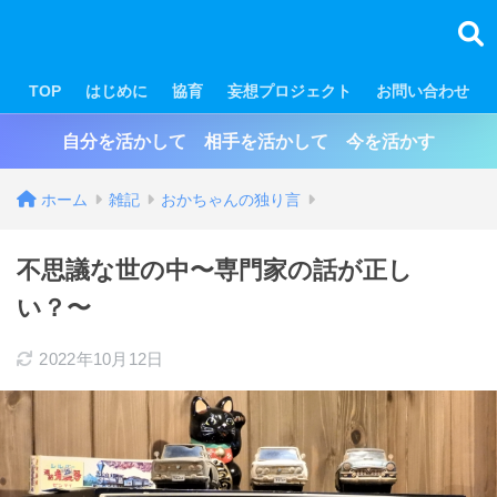
TOP
はじめに
協育
妄想プロジェクト
お問い合わせ
自分を活かして 相手を活かして 今を活かす
ホーム
雑記
おかちゃんの独り言
不思議な世の中〜専門家の話が正し
い？〜
2022年10月12日