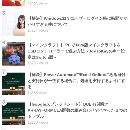
23923 views
5
【解決】Windows11でユーザーログイン時に時間がか
かりすぎる件について
17154 views
6
【マインクラフト】 PCでJava版マインクラフトを
USBコントローラーで遊ぶ方法～JoyToKeyのキー設
定はSwitch版～
13286 views
7
【解決】Power AutomateでExcel Onlineにある日付
と実行日が一致する場合に、処理を実行するようにす
る
13188 views
8
【Googleスプレッドシート】QUERY関数と
ARRAYFORMULA関数の組み合わせでハマった３つの
トラブル
12160 views