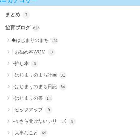
カテゴリー
まとめ
7
協育ブログ
626
◆はじまりのまち
211
├お勧め本WOM
8
├推し本
5
├はじまりのまち計画
81
├はじまりのまち日記
64
├はじまりの書
14
├ピックアップ
9
├今さら聞けないシリーズ
9
├大事なこと
69