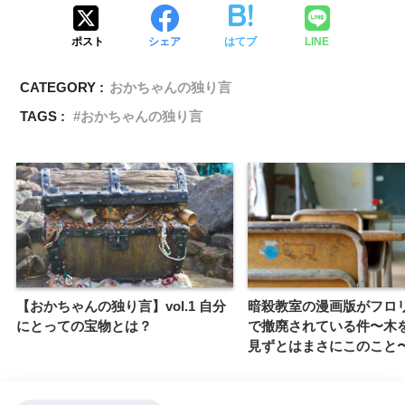
ポスト
シェア
はてブ
LINE
CATEGORY :
おかちゃんの独り言
TAGS :
おかちゃんの独り言
【おかちゃんの独り言】vol.1 自分
暗殺教室の漫画版がフロ
にとっての宝物とは？
で撤廃されている件〜木
見ずとはまさにこのこと