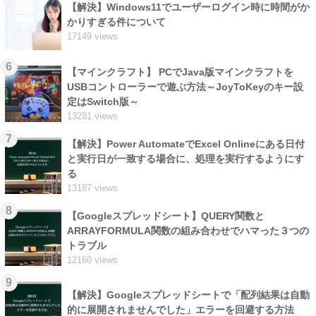
【解決】Windows11でユーザーログイン時に時間がか
かりすぎる件について
17149 views
6
【マインクラフト】 PCでJava版マインクラフトを
USBコントローラーで遊ぶ方法～JoyToKeyのキー設
定はSwitch版～
13281 views
7
【解決】Power AutomateでExcel Onlineにある日付
と実行日が一致する場合に、処理を実行するようにす
る
13187 views
8
【Googleスプレッドシート】QUERY関数と
ARRAYFORMULA関数の組み合わせでハマった３つの
トラブル
12160 views
9
【解決】Googleスプレッドシートで「配列結果は自動
的に展開されませんでした」エラーを回避する方法