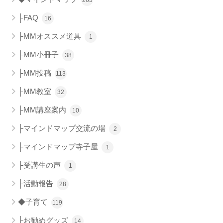
263
├FAQ
16
├MMオススメ道具
1
├MM小冊子
38
├MM投稿
113
├MM教室
32
├MM講座案内
10
├マインドマップ交流の場
2
├マインドマップ寺子屋
1
├受講生の声
1
├活動報告
28
◆子育て
119
├お勧めグッズ
14