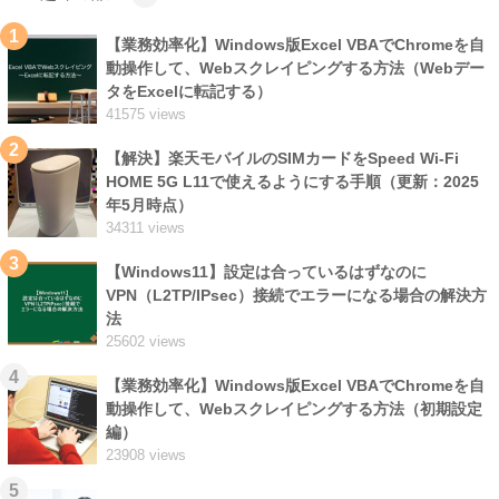
1
【業務効率化】Windows版Excel VBAでChromeを自
動操作して、Webスクレイピングする方法（Webデー
タをExcelに転記する）
41575 views
2
【解決】楽天モバイルのSIMカードをSpeed Wi-Fi
HOME 5G L11で使えるようにする手順（更新：2025
年5月時点）
34311 views
3
【Windows11】設定は合っているはずなのに
VPN（L2TP/IPsec）接続でエラーになる場合の解決方
法
25602 views
4
【業務効率化】Windows版Excel VBAでChromeを自
動操作して、Webスクレイピングする方法（初期設定
編）
23908 views
5