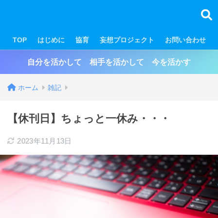
TOP
はじめに
協育
妄想プロジェクト
お問い合わせ
自分を活かして 相手を活かして 今を活かす
ホーム
雑記
【休刊日】ちょっと一休み・・・
2023年11月13日