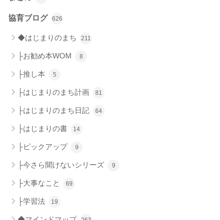
協育ブログ
626
◆はじまりのまち
211
├お勧め本WOM
8
├推し本
5
├はじまりのまち計画
81
├はじまりのまち日記
64
├はじまりの書
14
├ピックアップ
9
├今さら聞けないシリーズ
9
├大事なこと
69
├学習法
19
◆マインドマップ