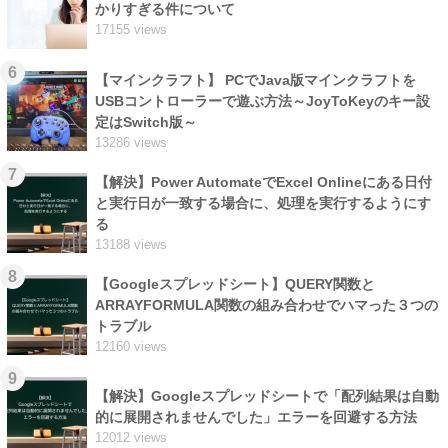
かりすぎる件について
17155 views
6
【マインクラフト】 PCでJava版マインクラフトを
USBコントローラーで遊ぶ方法～JoyToKeyのキー設
定はSwitch版～
13286 views
7
【解決】Power AutomateでExcel Onlineにある日付
と実行日が一致する場合に、処理を実行するようにす
る
13188 views
8
【Googleスプレッドシート】QUERY関数と
ARRAYFORMULA関数の組み合わせでハマった３つの
トラブル
12160 views
9
【解決】Googleスプレッドシートで「配列結果は自動
的に展開されませんでした」エラーを回避する方法
12012 views