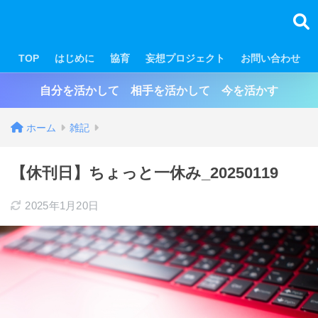
TOP
はじめに
協育
妄想プロジェクト
お問い合わせ
自分を活かして 相手を活かして 今を活かす
ホーム
雑記
【休刊日】ちょっと一休み_20250119
2025年1月20日