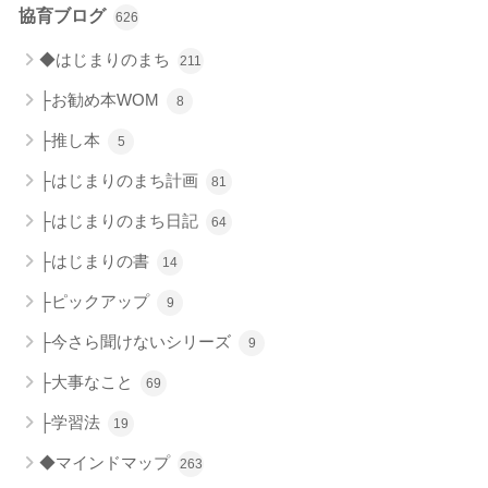
協育ブログ
626
◆はじまりのまち
211
├お勧め本WOM
8
├推し本
5
├はじまりのまち計画
81
├はじまりのまち日記
64
├はじまりの書
14
├ピックアップ
9
├今さら聞けないシリーズ
9
├大事なこと
69
├学習法
19
◆マインドマップ
263