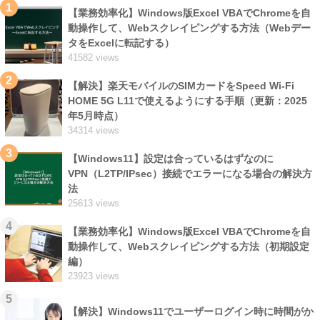
1
【業務効率化】Windows版Excel VBAでChromeを自
動操作して、Webスクレイピングする方法（Webデー
タをExcelに転記する）
41582 views
2
【解決】楽天モバイルのSIMカードをSpeed Wi-Fi
HOME 5G L11で使えるようにする手順（更新：2025
年5月時点）
34314 views
3
【Windows11】設定は合っているはずなのに
VPN（L2TP/IPsec）接続でエラーになる場合の解決方
法
25613 views
4
【業務効率化】Windows版Excel VBAでChromeを自
動操作して、Webスクレイピングする方法（初期設定
編）
23923 views
5
【解決】Windows11でユーザーログイン時に時間がか