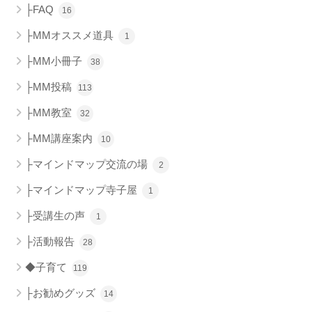
├FAQ
16
├MMオススメ道具
1
├MM小冊子
38
├MM投稿
113
├MM教室
32
├MM講座案内
10
├マインドマップ交流の場
2
├マインドマップ寺子屋
1
├受講生の声
1
├活動報告
28
◆子育て
119
├お勧めグッズ
14