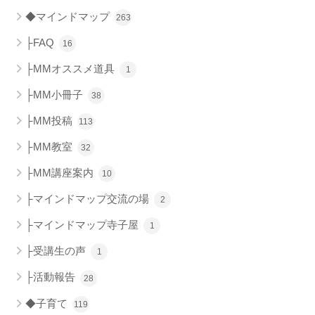
◆マインドマップ
263
├FAQ
16
├MMオススメ道具
1
├MM小冊子
38
├MM投稿
113
├MM教室
32
├MM講座案内
10
├マインドマップ交流の場
2
├マインドマップ寺子屋
1
├受講生の声
1
├活動報告
28
◆子育て
119