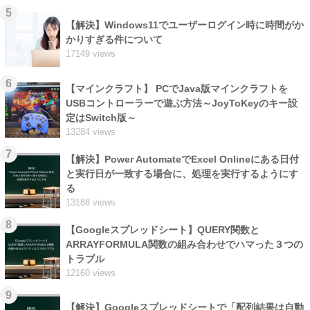
5
【解決】Windows11でユーザーログイン時に時間がか
かりすぎる件について
17149 views
6
【マインクラフト】 PCでJava版マインクラフトを
USBコントローラーで遊ぶ方法～JoyToKeyのキー設
定はSwitch版～
13284 views
7
【解決】Power AutomateでExcel Onlineにある日付
と実行日が一致する場合に、処理を実行するようにす
る
13188 views
8
【Googleスプレッドシート】QUERY関数と
ARRAYFORMULA関数の組み合わせでハマった３つの
トラブル
12160 views
9
【解決】Googleスプレッドシートで「配列結果は自動