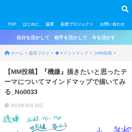
TOP
はじめに
協育
妄想プロジェクト
お問い合わせ
自分を活かして 相手を活かして 今を活かす
ホーム
協育ブログ
◆マインドマップ
├MM投稿
【MM投稿】『機嫌』描きたいと思ったテ
ーマについてマインドマップで描いてみ
る_No0033
2023年10月15日