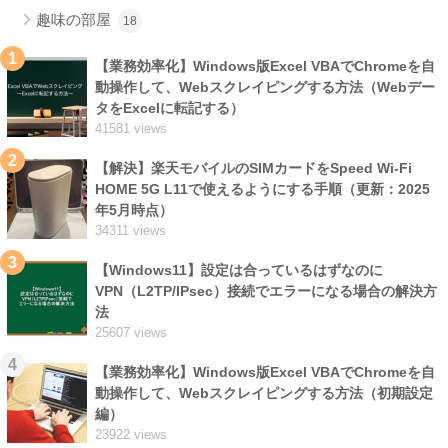
趣味の部屋
18
1
【業務効率化】Windows版Excel VBAでChromeを自
動操作して、Webスクレイピングする方法（Webデー
タをExcelに転記する）
41581 views
2
【解決】楽天モバイルのSIMカードをSpeed Wi-Fi
HOME 5G L11で使えるようにする手順（更新：2025
年5月時点）
34311 views
3
【Windows11】設定は合っているはずなのに
VPN（L2TP/IPsec）接続でエラーになる場合の解決方
法
25607 views
4
【業務効率化】Windows版Excel VBAでChromeを自
動操作して、Webスクレイピングする方法（初期設定
編）
23922 views