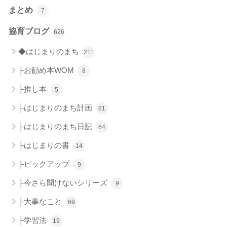
まとめ
7
協育ブログ
626
◆はじまりのまち
211
├お勧め本WOM
8
├推し本
5
├はじまりのまち計画
81
├はじまりのまち日記
64
├はじまりの書
14
├ピックアップ
9
├今さら聞けないシリーズ
9
├大事なこと
69
├学習法
19