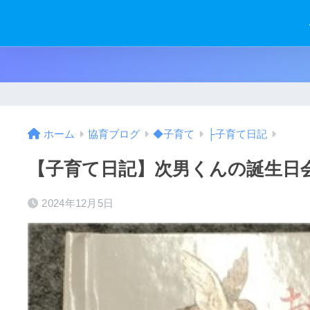
ホーム
協育ブログ
◆子育て
├子育て日記
【子育て日記】次男くんの誕生日会 
2024年12月5日