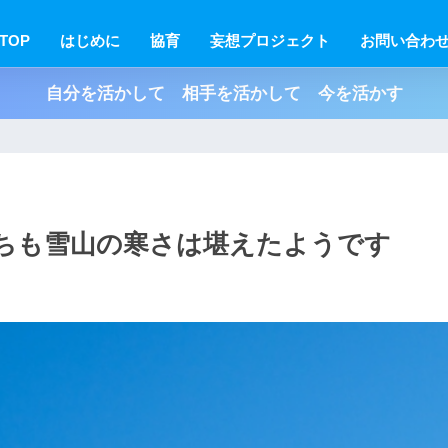
TOP
はじめに
協育
妄想プロジェクト
お問い合わ
自分を活かして 相手を活かして 今を活かす
ちも雪山の寒さは堪えたようです