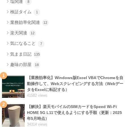
塩関連
8
検証タイム
1
業務効率化関連
12
楽天関連
12
気になること
7
気まま日記
135
趣味の部屋
18
1
【業務効率化】Windows版Excel VBAでChromeを自
動操作して、Webスクレイピングする方法（Webデー
タをExcelに転記する）
41582 views
2
【解決】楽天モバイルのSIMカードをSpeed Wi-Fi
HOME 5G L11で使えるようにする手順（更新：2025
年5月時点）
34314 views