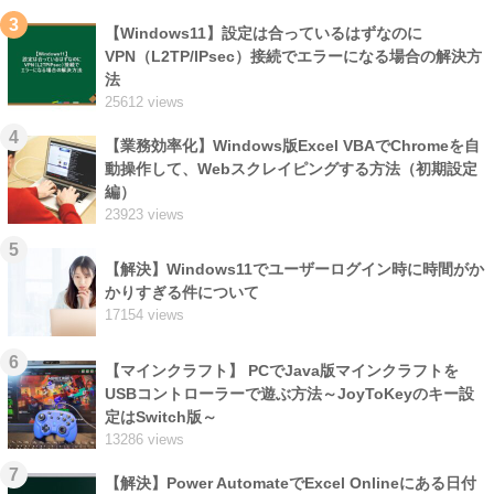
3
【Windows11】設定は合っているはずなのに
VPN（L2TP/IPsec）接続でエラーになる場合の解決方
法
25612 views
4
【業務効率化】Windows版Excel VBAでChromeを自
動操作して、Webスクレイピングする方法（初期設定
編）
23923 views
5
【解決】Windows11でユーザーログイン時に時間がか
かりすぎる件について
17154 views
6
【マインクラフト】 PCでJava版マインクラフトを
USBコントローラーで遊ぶ方法～JoyToKeyのキー設
定はSwitch版～
13286 views
7
【解決】Power AutomateでExcel Onlineにある日付