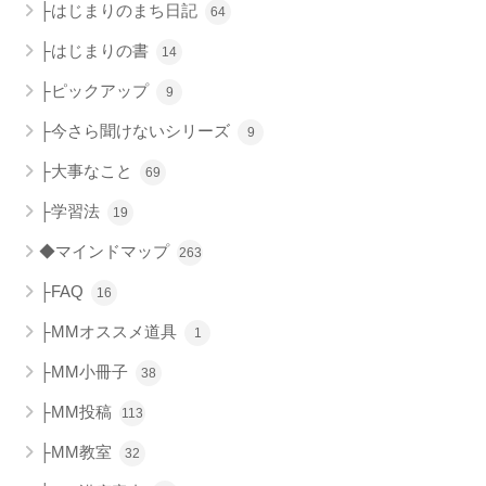
├はじまりのまち日記
64
├はじまりの書
14
├ピックアップ
9
├今さら聞けないシリーズ
9
├大事なこと
69
├学習法
19
◆マインドマップ
263
├FAQ
16
├MMオススメ道具
1
├MM小冊子
38
├MM投稿
113
├MM教室
32