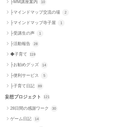
├MM講座案内
10
├マインドマップ交流の場
2
├マインドマップ寺子屋
1
├受講生の声
1
├活動報告
28
◆子育て
119
├お勧めグッズ
14
├便利サービス
5
├子育て日記
89
妄想プロジェクト
121
28日間の感謝ワーク
30
ゲーム日記
14