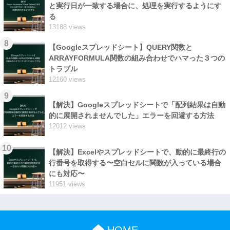
と実行日が一致する場合に、処理を実行するようにす
る
13188 views
8
【Googleスプレッドシート】QUERY関数と
ARRAYFORMULA関数の組み合わせでハマった３つの
トラブル
12160 views
9
【解決】Googleスプレッドシートで「配列結果は自動
的に展開されませんでした」エラーを回避する方法
12012 views
10
【解決】Excelやスプレッドシートで、動的に最終行の
行番号を取得する〜空白セルに関数が入っている場合
にも対応〜
11951 views
HOME