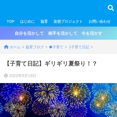
TOP
はじめに
協育
妄想プロジェクト
お問い合わせ
自分を活かして 相手を活かして 今を活かす
ホーム
協育ブログ
◆子育て
├子育て日記
【子育て日記】ギリギリ夏祭り！？
2022年9月18日