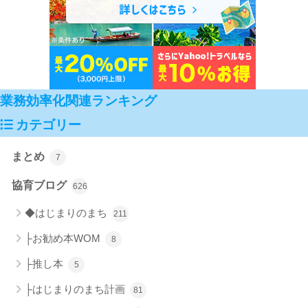
業務効率化関連ランキング
カテゴリー
まとめ
7
協育ブログ
626
◆はじまりのまち
211
├お勧め本WOM
8
├推し本
5
├はじまりのまち計画
81