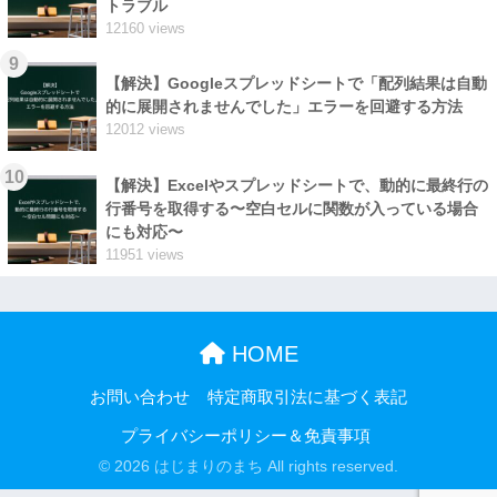
トラブル
12160 views
9
【解決】Googleスプレッドシートで「配列結果は自動
的に展開されませんでした」エラーを回避する方法
12012 views
10
【解決】Excelやスプレッドシートで、動的に最終行の
行番号を取得する〜空白セルに関数が入っている場合
にも対応〜
11951 views
HOME
お問い合わせ
特定商取引法に基づく表記
プライバシーポリシー＆免責事項
© 2026 はじまりのまち All rights reserved.