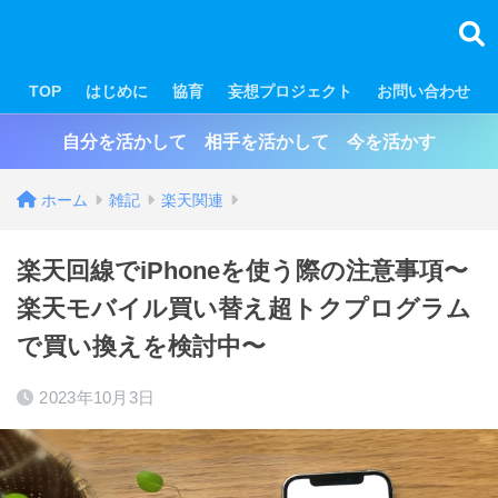
TOP
はじめに
協育
妄想プロジェクト
お問い合わせ
自分を活かして 相手を活かして 今を活かす
ホーム
雑記
楽天関連
楽天回線でiPhoneを使う際の注意事項〜
楽天モバイル買い替え超トクプログラム
で買い換えを検討中〜
2023年10月3日