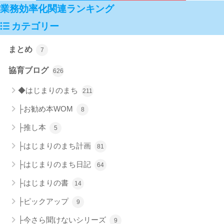
業務効率化関連ランキング
カテゴリー
まとめ
7
協育ブログ
626
◆はじまりのまち
211
├お勧め本WOM
8
├推し本
5
├はじまりのまち計画
81
├はじまりのまち日記
64
├はじまりの書
14
├ピックアップ
9
├今さら聞けないシリーズ
9