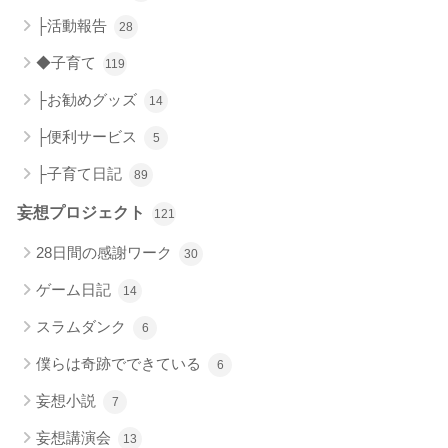
├活動報告
28
◆子育て
119
├お勧めグッズ
14
├便利サービス
5
├子育て日記
89
妄想プロジェクト
121
28日間の感謝ワーク
30
ゲーム日記
14
スラムダンク
6
僕らは奇跡でできている
6
妄想小説
7
妄想講演会
13