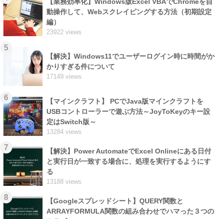
【業務効率化】Windows版Excel VBAでChromeを自
動操作して、Webスクレイピングする方法（初期設定
編）
23922 views
5
【解決】Windows11でユーザーログイン時に時間がか
かりすぎる件について
17149 views
6
【マインクラフト】 PCでJava版マインクラフトを
USBコントローラーで遊ぶ方法～JoyToKeyのキー設
定はSwitch版～
13284 views
7
【解決】Power AutomateでExcel Onlineにある日付
と実行日が一致する場合に、処理を実行するようにす
る
13188 views
8
【Googleスプレッドシート】QUERY関数と
ARRAYFORMULA関数の組み合わせでハマった３つの