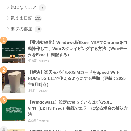
気になること
7
気まま日記
135
趣味の部屋
18
1
【業務効率化】Windows版Excel VBAでChromeを自
動操作して、Webスクレイピングする方法（Webデー
タをExcelに転記する）
41581 views
2
【解決】楽天モバイルのSIMカードをSpeed Wi-Fi
HOME 5G L11で使えるようにする手順（更新：2025
年5月時点）
34311 views
3
【Windows11】設定は合っているはずなのに
VPN（L2TP/IPsec）接続でエラーになる場合の解決方
法
25607 views
4