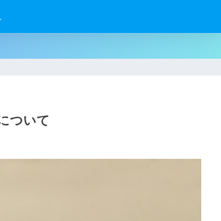
せ
について