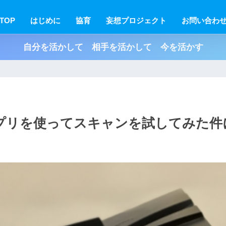
TOP
はじめに
協育
妄想プロジェクト
お問い合わ
自分を活かして 相手を活かして 今を活かす
アプリを使ってスキャンを試してみた件