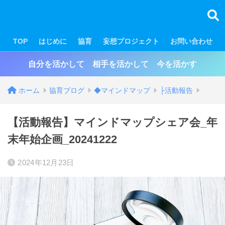
TOP
はじめに
協育
妄想プロジェクト
お問い合わせ
自分を活かして 相手を活かして 今を活かす
ホーム
協育ブログ
◆マインドマップ
├活動報告
【活動報告】マインドマップシェア会_年
末年始企画_20241222
2024年12月23日