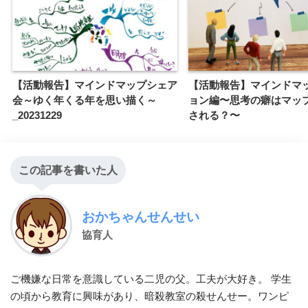
【活動報告】マインドマップシェア
【活動報告】マインドマ
会～ゆく年くる年を思い描く～
ョン編〜思考の癖はマッ
_20231229
される？〜
この記事を書いた人
おかちゃんせんせい
協育人
ご機嫌な日常を意識している二児の父。工夫が大好き。 学生
の頃から教育に興味があり、暗殺教室の殺せんせー。ワンピ