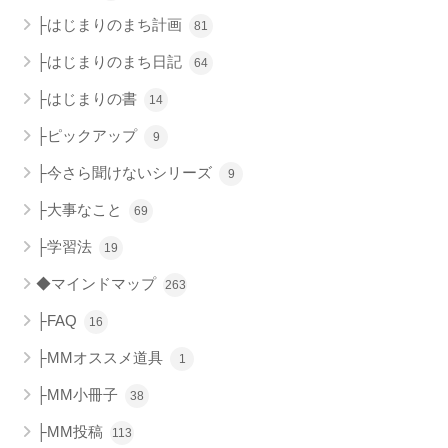
├はじまりのまち計画
81
├はじまりのまち日記
64
├はじまりの書
14
├ピックアップ
9
├今さら聞けないシリーズ
9
├大事なこと
69
├学習法
19
◆マインドマップ
263
├FAQ
16
├MMオススメ道具
1
├MM小冊子
38
├MM投稿
113