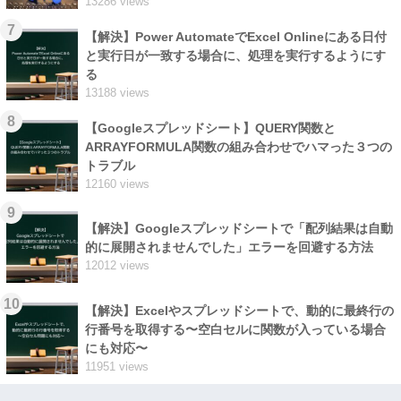
13286 views
7
【解決】Power AutomateでExcel Onlineにある日付
と実行日が一致する場合に、処理を実行するようにす
る
13188 views
8
【Googleスプレッドシート】QUERY関数と
ARRAYFORMULA関数の組み合わせでハマった３つの
トラブル
12160 views
9
【解決】Googleスプレッドシートで「配列結果は自動
的に展開されませんでした」エラーを回避する方法
12012 views
10
【解決】Excelやスプレッドシートで、動的に最終行の
行番号を取得する〜空白セルに関数が入っている場合
にも対応〜
11951 views