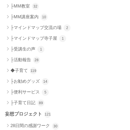
├MM教室
32
├MM講座案内
10
├マインドマップ交流の場
2
├マインドマップ寺子屋
1
├受講生の声
1
├活動報告
28
◆子育て
119
├お勧めグッズ
14
├便利サービス
5
├子育て日記
89
妄想プロジェクト
121
28日間の感謝ワーク
30