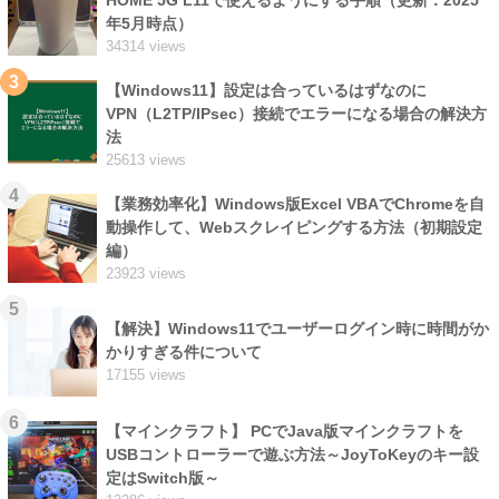
HOME 5G L11で使えるようにする手順（更新：2025
年5月時点）
34314 views
3
【Windows11】設定は合っているはずなのに
VPN（L2TP/IPsec）接続でエラーになる場合の解決方
法
25613 views
4
【業務効率化】Windows版Excel VBAでChromeを自
動操作して、Webスクレイピングする方法（初期設定
編）
23923 views
5
【解決】Windows11でユーザーログイン時に時間がか
かりすぎる件について
17155 views
6
【マインクラフト】 PCでJava版マインクラフトを
USBコントローラーで遊ぶ方法～JoyToKeyのキー設
定はSwitch版～