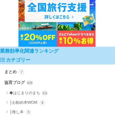
業務効率化関連ランキング
カテゴリー
まとめ
7
協育ブログ
626
◆はじまりのまち
211
├お勧め本WOM
8
├推し本
5