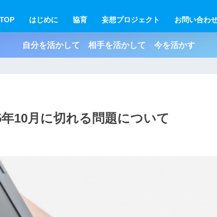
TOP
はじめに
協育
妄想プロジェクト
お問い合わ
自分を活かして 相手を活かして 今を活かす
025年10月に切れる問題について