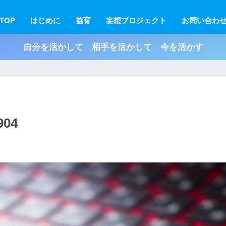
TOP
はじめに
協育
妄想プロジェクト
お問い合わ
自分を活かして 相手を活かして 今を活かす
04