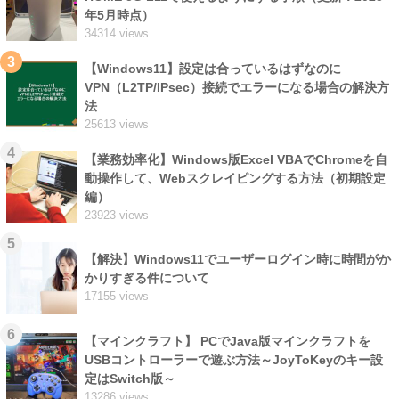
年5月時点）
34314 views
3
【Windows11】設定は合っているはずなのに
VPN（L2TP/IPsec）接続でエラーになる場合の解決方
法
25613 views
4
【業務効率化】Windows版Excel VBAでChromeを自
動操作して、Webスクレイピングする方法（初期設定
編）
23923 views
5
【解決】Windows11でユーザーログイン時に時間がか
かりすぎる件について
17155 views
6
【マインクラフト】 PCでJava版マインクラフトを
USBコントローラーで遊ぶ方法～JoyToKeyのキー設
定はSwitch版～
13286 views