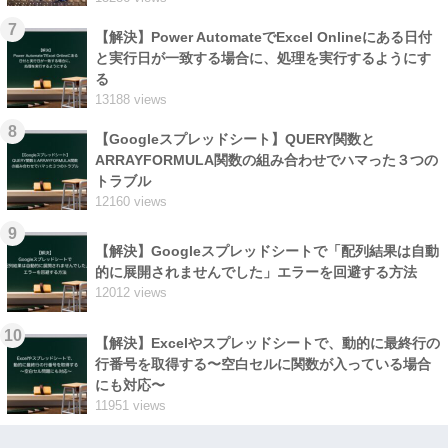
7
【解決】Power AutomateでExcel Onlineにある日付
と実行日が一致する場合に、処理を実行するようにす
る
13188 views
8
【Googleスプレッドシート】QUERY関数と
ARRAYFORMULA関数の組み合わせでハマった３つの
トラブル
12160 views
9
【解決】Googleスプレッドシートで「配列結果は自動
的に展開されませんでした」エラーを回避する方法
12012 views
10
【解決】Excelやスプレッドシートで、動的に最終行の
行番号を取得する〜空白セルに関数が入っている場合
にも対応〜
11951 views