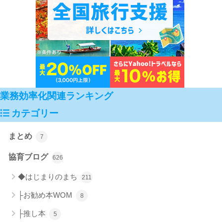
業務効率化関連ランキング
カテゴリー
まとめ
7
協育ブログ
626
◆はじまりのまち
211
├お勧め本WOM
8
├推し本
5