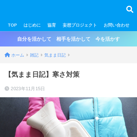
TOP
はじめに
協育
妄想プロジェクト
お問い合わせ
自分を活かして 相手を活かして 今を活かす
ホーム
雑記
気まま日記
【気まま日記】寒さ対策
2023年11月15日