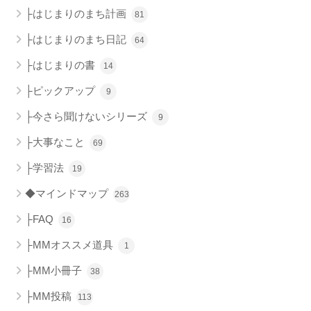
├はじまりのまち計画
81
├はじまりのまち日記
64
├はじまりの書
14
├ピックアップ
9
├今さら聞けないシリーズ
9
├大事なこと
69
├学習法
19
◆マインドマップ
263
├FAQ
16
├MMオススメ道具
1
├MM小冊子
38
├MM投稿
113