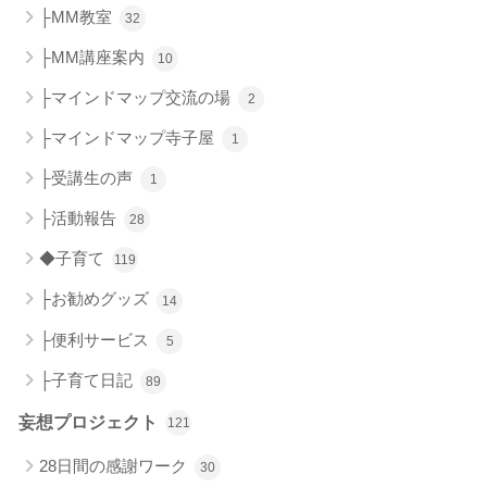
├MM教室
32
├MM講座案内
10
├マインドマップ交流の場
2
├マインドマップ寺子屋
1
├受講生の声
1
├活動報告
28
◆子育て
119
├お勧めグッズ
14
├便利サービス
5
├子育て日記
89
妄想プロジェクト
121
28日間の感謝ワーク
30