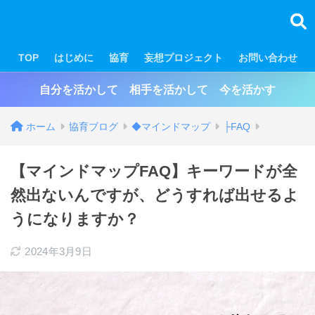
TOP
はじめに
協育
妄想プロジェクト
お問い合わせ
自分を活かして 相手を活かして 今を活かす
ホーム
協育ブログ
◆マインドマップ
├FAQ
【マインドマップFAQ】キーワードが全
然出ないんですが、どうすれば出せるよ
うになりますか？
2024年3月9日