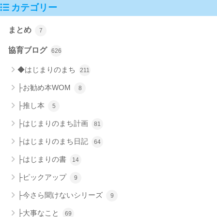
カテゴリー
まとめ
7
協育ブログ
626
◆はじまりのまち
211
├お勧め本WOM
8
├推し本
5
├はじまりのまち計画
81
├はじまりのまち日記
64
├はじまりの書
14
├ピックアップ
9
├今さら聞けないシリーズ
9
├大事なこと
69