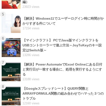
編）
23923 views
5
【解決】Windows11でユーザーログイン時に時間がか
かりすぎる件について
17154 views
6
【マインクラフト】 PCでJava版マインクラフトを
USBコントローラーで遊ぶ方法～JoyToKeyのキー設
定はSwitch版～
13286 views
7
【解決】Power AutomateでExcel Onlineにある日付
と実行日が一致する場合に、処理を実行するようにす
る
13188 views
8
【Googleスプレッドシート】QUERY関数と
ARRAYFORMULA関数の組み合わせでハマった３つの
トラブル
12160 views