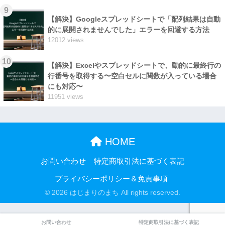
9
【解決】Googleスプレッドシートで「配列結果は自動
的に展開されませんでした」エラーを回避する方法
12012 views
10
【解決】Excelやスプレッドシートで、動的に最終行の
行番号を取得する〜空白セルに関数が入っている場合
にも対応〜
11951 views
HOME
お問い合わせ
特定商取引法に基づく表記
プライバシーポリシー＆免責事項
© 2026 はじまりのまち All rights reserved.
お問い合わせ
特定商取引法に基づく表記