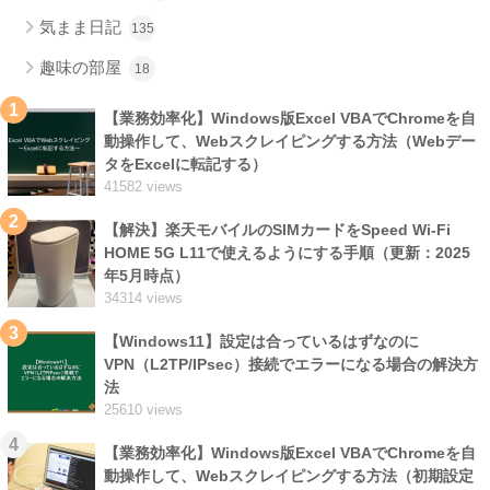
気まま日記
135
趣味の部屋
18
1
【業務効率化】Windows版Excel VBAでChromeを自
動操作して、Webスクレイピングする方法（Webデー
タをExcelに転記する）
41582 views
2
【解決】楽天モバイルのSIMカードをSpeed Wi-Fi
HOME 5G L11で使えるようにする手順（更新：2025
年5月時点）
34314 views
3
【Windows11】設定は合っているはずなのに
VPN（L2TP/IPsec）接続でエラーになる場合の解決方
法
25610 views
4
【業務効率化】Windows版Excel VBAでChromeを自
動操作して、Webスクレイピングする方法（初期設定