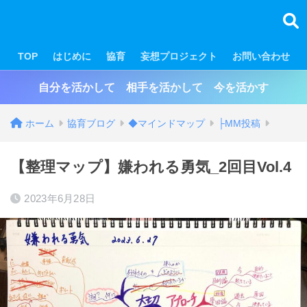
TOP
はじめに
協育
妄想プロジェクト
お問い合わせ
自分を活かして 相手を活かして 今を活かす
ホーム
協育ブログ
◆マインドマップ
├MM投稿
【整理マップ】嫌われる勇気_2回目Vol.4
2023年6月28日