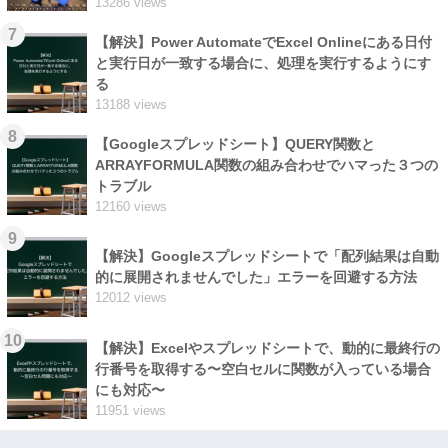
13286 views
7
【解決】Power AutomateでExcel Onlineにある日付
と実行日が一致する場合に、処理を実行するようにす
る
13188 views
8
【Googleスプレッドシート】QUERY関数と
ARRAYFORMULA関数の組み合わせでハマった３つの
トラブル
12160 views
9
【解決】Googleスプレッドシートで「配列結果は自動
的に展開されませんでした」エラーを回避する方法
12012 views
10
【解決】Excelやスプレッドシートで、動的に最終行の
行番号を取得する〜空白セルに関数が入っている場合
にも対応〜
11951 views