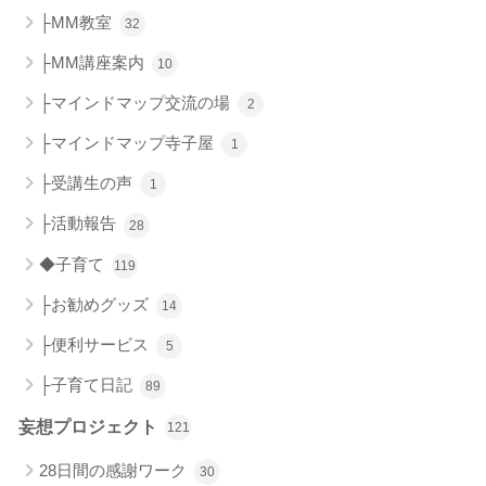
├MM教室
32
├MM講座案内
10
├マインドマップ交流の場
2
├マインドマップ寺子屋
1
├受講生の声
1
├活動報告
28
◆子育て
119
├お勧めグッズ
14
├便利サービス
5
├子育て日記
89
妄想プロジェクト
121
28日間の感謝ワーク
30