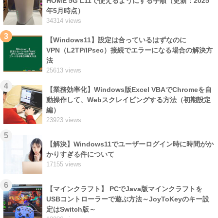
HOME 5G L11で使えるようにする手順（更新：2025
年5月時点）
34314 views
3
【Windows11】設定は合っているはずなのに
VPN（L2TP/IPsec）接続でエラーになる場合の解決方
法
25613 views
4
【業務効率化】Windows版Excel VBAでChromeを自
動操作して、Webスクレイピングする方法（初期設定
編）
23923 views
5
【解決】Windows11でユーザーログイン時に時間がか
かりすぎる件について
17155 views
6
【マインクラフト】 PCでJava版マインクラフトを
USBコントローラーで遊ぶ方法～JoyToKeyのキー設
定はSwitch版～