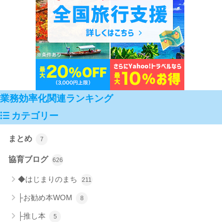
業務効率化関連ランキング
カテゴリー
まとめ
7
協育ブログ
626
◆はじまりのまち
211
├お勧め本WOM
8
├推し本
5