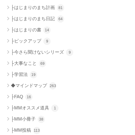
├はじまりのまち計画
81
├はじまりのまち日記
64
├はじまりの書
14
├ピックアップ
9
├今さら聞けないシリーズ
9
├大事なこと
69
├学習法
19
◆マインドマップ
263
├FAQ
16
├MMオススメ道具
1
├MM小冊子
38
├MM投稿
113