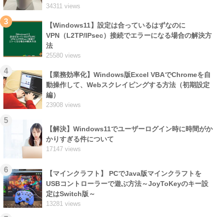
34311 views
3
【Windows11】設定は合っているはずなのに
VPN（L2TP/IPsec）接続でエラーになる場合の解決方
法
25580 views
4
【業務効率化】Windows版Excel VBAでChromeを自
動操作して、Webスクレイピングする方法（初期設定
編）
23908 views
5
【解決】Windows11でユーザーログイン時に時間がか
かりすぎる件について
17147 views
6
【マインクラフト】 PCでJava版マインクラフトを
USBコントローラーで遊ぶ方法～JoyToKeyのキー設
定はSwitch版～
13281 views