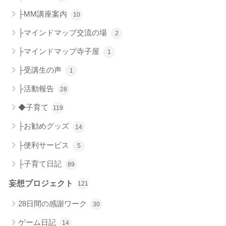
├MM講座案内
10
├マインドマップ交流の場
2
├マインドマップ寺子屋
1
├受講生の声
1
├活動報告
28
◆子育て
119
├お勧めグッズ
14
├便利サービス
5
├子育て日記
89
妄想プロジェクト
121
28日間の感謝ワーク
30
ゲーム日記
14