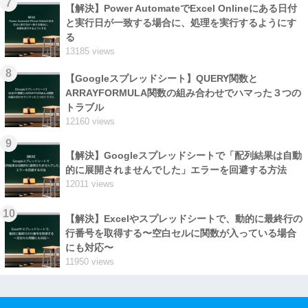
7
【解決】Power AutomateでExcel Onlineにある日付
と実行日が一致する場合に、処理を実行するようにす
る
13185 views
8
【Googleスプレッドシート】QUERY関数と
ARRAYFORMULA関数の組み合わせでハマった３つの
トラブル
12160 views
9
【解決】Googleスプレッドシートで「配列結果は自動
的に展開されませんでした」エラーを回避する方法
12011 views
10
【解決】Excelやスプレッドシートで、動的に最終行の
行番号を取得する〜空白セルに関数が入っている場合
にも対応〜
11950 views