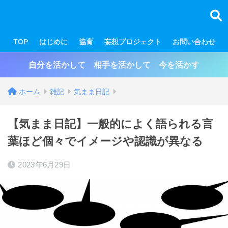
TOP
はじめに
協育
妄想プロジェクト
お問い合わせ
自分を活かして 相手を活かして 今を活かす
ホーム
雑記
気まま日記
【気まま日記】一般的によく語られる言
葉ほど個々でイメージや認識が異なる
2023年6月29日