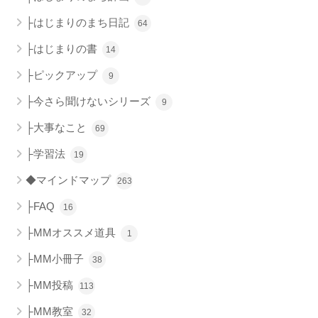
├はじまりのまち日記
64
├はじまりの書
14
├ピックアップ
9
├今さら聞けないシリーズ
9
├大事なこと
69
├学習法
19
◆マインドマップ
263
├FAQ
16
├MMオススメ道具
1
├MM小冊子
38
├MM投稿
113
├MM教室
32