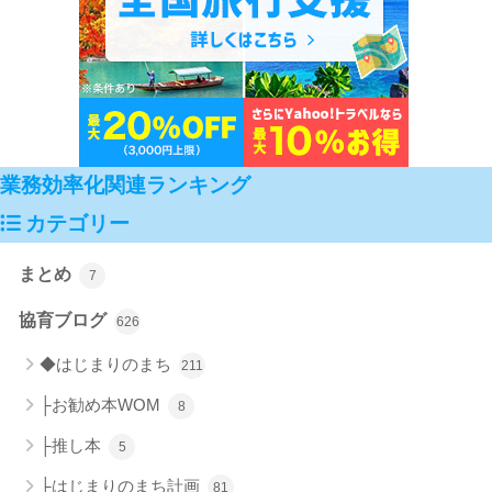
業務効率化関連ランキング
カテゴリー
まとめ
7
協育ブログ
626
◆はじまりのまち
211
├お勧め本WOM
8
├推し本
5
├はじまりのまち計画
81