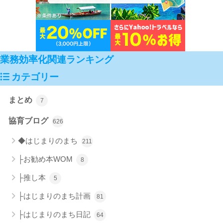
業務効率化関連ランキング
カテゴリー
まとめ
7
協育ブログ
626
◆はじまりのまち
211
├お勧め本WOM
8
├推し本
5
├はじまりのまち計画
81
├はじまりのまち日記
64