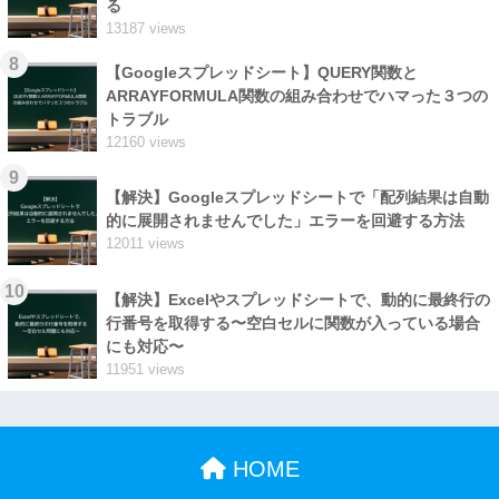
る
13187 views
8
【Googleスプレッドシート】QUERY関数と
ARRAYFORMULA関数の組み合わせでハマった３つの
トラブル
12160 views
9
【解決】Googleスプレッドシートで「配列結果は自動
的に展開されませんでした」エラーを回避する方法
12011 views
10
【解決】Excelやスプレッドシートで、動的に最終行の
行番号を取得する〜空白セルに関数が入っている場合
にも対応〜
11951 views
HOME