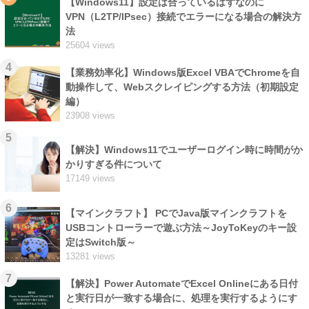
【Windows11】設定は合っているはずなのに
VPN（L2TP/IPsec）接続でエラーになる場合の解決方
法
25604 views
4
【業務効率化】Windows版Excel VBAでChromeを自
動操作して、Webスクレイピングする方法（初期設定
編）
23908 views
5
【解決】Windows11でユーザーログイン時に時間がか
かりすぎる件について
17149 views
6
【マインクラフト】 PCでJava版マインクラフトを
USBコントローラーで遊ぶ方法～JoyToKeyのキー設
定はSwitch版～
13281 views
7
【解決】Power AutomateでExcel Onlineにある日付
と実行日が一致する場合に、処理を実行するようにす