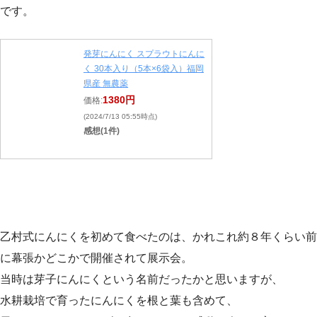
です。
発芽にんにく スプラウトにんに
く 30本入り（5本×6袋入）福岡
県産 無農薬
1380円
価格:
(2024/7/13 05:55時点)
感想(1件)
乙村式にんにくを初めて食べたのは、かれこれ約８年くらい前
に幕張かどこかで開催されて展示会。
当時は芽子にんにくという名前だったかと思いますが、
水耕栽培で育ったにんにくを根と葉も含めて、