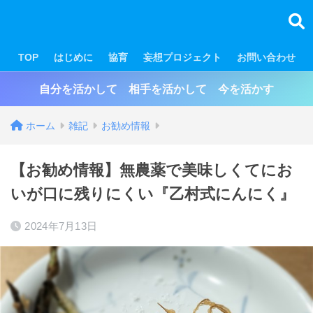
TOP
はじめに
協育
妄想プロジェクト
お問い合わせ
自分を活かして 相手を活かして 今を活かす
ホーム
雑記
お勧め情報
【お勧め情報】無農薬で美味しくてにお
いが口に残りにくい『乙村式にんにく』
2024年7月13日