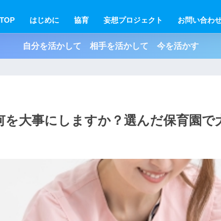
TOP
はじめに
協育
妄想プロジェクト
お問い合わ
自分を活かして 相手を活かして 今を活かす
何を大事にしますか？選んだ保育園で