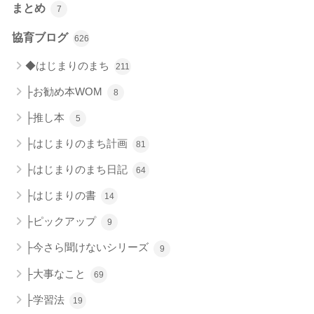
まとめ
7
協育ブログ
626
◆はじまりのまち
211
├お勧め本WOM
8
├推し本
5
├はじまりのまち計画
81
├はじまりのまち日記
64
├はじまりの書
14
├ピックアップ
9
├今さら聞けないシリーズ
9
├大事なこと
69
├学習法
19