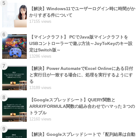
5
【解決】Windows11でユーザーログイン時に時間がか
かりすぎる件について
17155 views
6
【マインクラフト】 PCでJava版マインクラフトを
USBコントローラーで遊ぶ方法～JoyToKeyのキー設
定はSwitch版～
13286 views
7
【解決】Power AutomateでExcel Onlineにある日付
と実行日が一致する場合に、処理を実行するようにす
る
13189 views
8
【Googleスプレッドシート】QUERY関数と
ARRAYFORMULA関数の組み合わせでハマった３つの
トラブル
12160 views
9
【解決】Googleスプレッドシートで「配列結果は自動