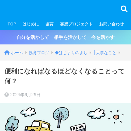
TOP
はじめに
協育
妄想プロジェクト
お問い合わせ
自分を活かして 相手を活かして 今を活かす
ホーム
協育ブログ
◆はじまりのまち
├大事なこと
便利になればなるほどなくなることって
何？
2024年6月29日