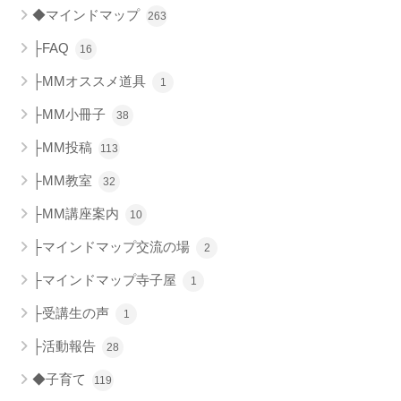
◆マインドマップ
263
├FAQ
16
├MMオススメ道具
1
├MM小冊子
38
├MM投稿
113
├MM教室
32
├MM講座案内
10
├マインドマップ交流の場
2
├マインドマップ寺子屋
1
├受講生の声
1
├活動報告
28
◆子育て
119