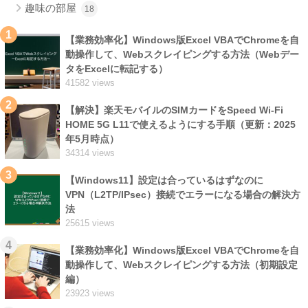
趣味の部屋
18
1
【業務効率化】Windows版Excel VBAでChromeを自
動操作して、Webスクレイピングする方法（Webデー
タをExcelに転記する）
41582 views
2
【解決】楽天モバイルのSIMカードをSpeed Wi-Fi
HOME 5G L11で使えるようにする手順（更新：2025
年5月時点）
34314 views
3
【Windows11】設定は合っているはずなのに
VPN（L2TP/IPsec）接続でエラーになる場合の解決方
法
25615 views
4
【業務効率化】Windows版Excel VBAでChromeを自
動操作して、Webスクレイピングする方法（初期設定
編）
23923 views