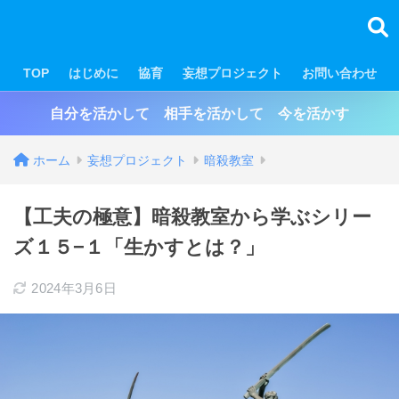
TOP
はじめに
協育
妄想プロジェクト
お問い合わせ
自分を活かして 相手を活かして 今を活かす
ホーム
妄想プロジェクト
暗殺教室
【工夫の極意】暗殺教室から学ぶシリー
ズ１５−１「生かすとは？」
2024年3月6日