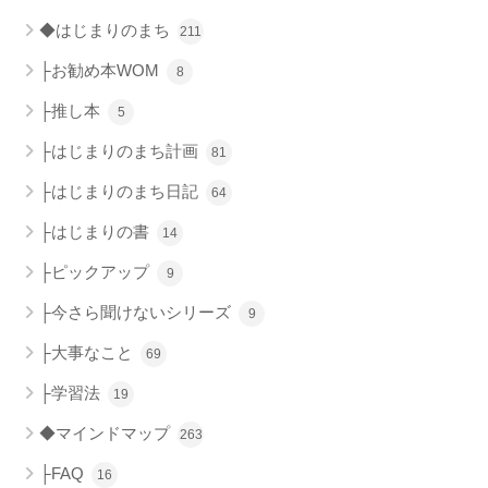
◆はじまりのまち
211
├お勧め本WOM
8
├推し本
5
├はじまりのまち計画
81
├はじまりのまち日記
64
├はじまりの書
14
├ピックアップ
9
├今さら聞けないシリーズ
9
├大事なこと
69
├学習法
19
◆マインドマップ
263
├FAQ
16