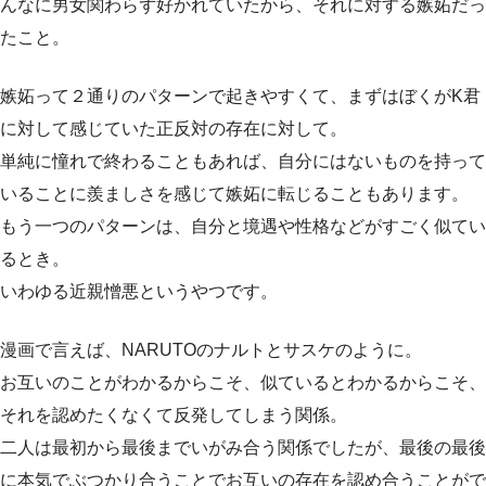
んなに男女関わらず好かれていたから、それに対する嫉妬だっ
たこと。
嫉妬って２通りのパターンで起きやすくて、まずはぼくがK君
に対して感じていた正反対の存在に対して。
単純に憧れで終わることもあれば、自分にはないものを持って
いることに羨ましさを感じて嫉妬に転じることもあります。
もう一つのパターンは、自分と境遇や性格などがすごく似てい
るとき。
いわゆる近親憎悪というやつです。
漫画で言えば、NARUTOのナルトとサスケのように。
お互いのことがわかるからこそ、似ているとわかるからこそ、
それを認めたくなくて反発してしまう関係。
二人は最初から最後までいがみ合う関係でしたが、最後の最後
に本気でぶつかり合うことでお互いの存在を認め合うことがで