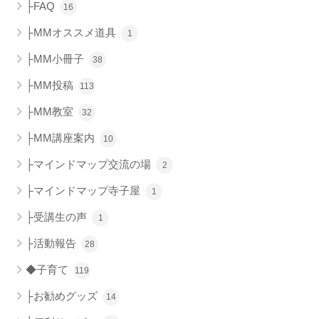
├FAQ
16
├MMオススメ道具
1
├MM小冊子
38
├MM投稿
113
├MM教室
32
├MM講座案内
10
├マインドマップ交流の場
2
├マインドマップ寺子屋
1
├受講生の声
1
├活動報告
28
◆子育て
119
├お勧めグッズ
14