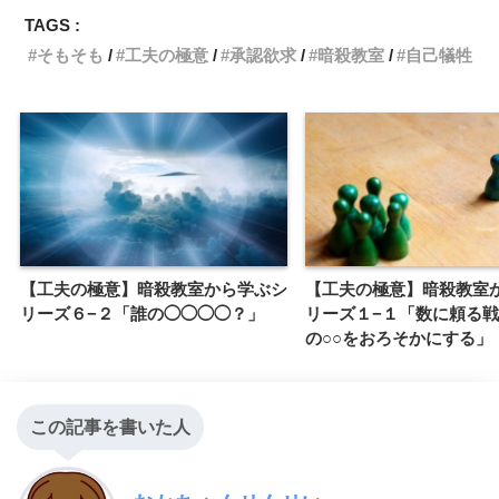
TAGS :
そもそも
工夫の極意
承認欲求
暗殺教室
自己犠牲
【工夫の極意】暗殺教室から学ぶシ
【工夫の極意】暗殺教室
リーズ６−２「誰の◯◯◯◯？」
リーズ１−１「数に頼る
の○○をおろそかにする」
この記事を書いた人