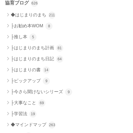
協育ブログ
626
◆はじまりのまち
211
├お勧め本WOM
8
├推し本
5
├はじまりのまち計画
81
├はじまりのまち日記
64
├はじまりの書
14
├ピックアップ
9
├今さら聞けないシリーズ
9
├大事なこと
69
├学習法
19
◆マインドマップ
263