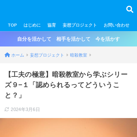
TOP
はじめに
協育
妄想プロジェクト
お問い合わせ
自分を活かして 相手を活かして 今を活かす
ホーム
妄想プロジェクト
暗殺教室
【工夫の極意】暗殺教室から学ぶシリー
ズ９−１「認められるってどういうこ
と？」
2024年3月6日