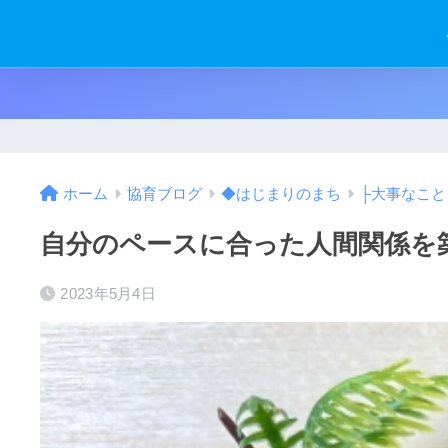
ホーム
協育ブログ
◆はじまりのまち
├大事なこと
自分のペースに合った人間関係を
2023年5月4日