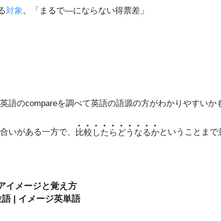
る
対象
。「まるで―にならない得票差」
語のcompareを調べて英語の語源の方がわかりやすいか
合いがある一方で、
比較したらどうなるか
ということまで
とコアイメージと覚え方
語 | イメージ英単語