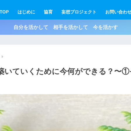
TOP
はじめに
協育
妄想プロジェクト
お問い合わ
自分を活かして 相手を活かして 今を活かす
築いていくために今何ができる？〜①