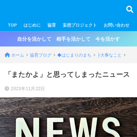
TOP
はじめに
協育
妄想プロジェクト
お問い合わせ
自分を活かして 相手を活かして 今を活かす
ホーム
協育ブログ
◆はじまりのまち
├大事なこと
「またかよ」と思ってしまったニュース
2023年11月22日