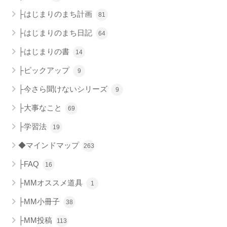
├はじまりのまち計画
81
├はじまりのまち日記
64
├はじまりの書
14
├ピックアップ
9
├今さら聞けないシリーズ
9
├大事なこと
69
├学習法
19
◆マインドマップ
263
├FAQ
16
├MMオススメ道具
1
├MM小冊子
38
├MM投稿
113