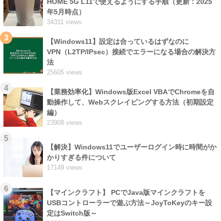
HOME 5G L11で使えるようにする手順（更新：2025
年5月時点）
34311 views
3
【Windows11】設定は合っているはずなのに
VPN（L2TP/IPsec）接続でエラーになる場合の解決方
法
25605 views
4
【業務効率化】Windows版Excel VBAでChromeを自
動操作して、Webスクレイピングする方法（初期設定
編）
23908 views
5
【解決】Windows11でユーザーログイン時に時間がか
かりすぎる件について
17149 views
6
【マインクラフト】 PCでJava版マインクラフトを
USBコントローラーで遊ぶ方法～JoyToKeyのキー設
定はSwitch版～