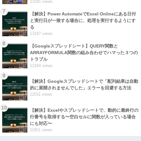
13281 views
7
【解決】Power AutomateでExcel Onlineにある日付
と実行日が一致する場合に、処理を実行するようにす
る
13187 views
8
【Googleスプレッドシート】QUERY関数と
ARRAYFORMULA関数の組み合わせでハマった３つの
トラブル
12160 views
9
【解決】Googleスプレッドシートで「配列結果は自動
的に展開されませんでした」エラーを回避する方法
12011 views
10
【解決】Excelやスプレッドシートで、動的に最終行の
行番号を取得する〜空白セルに関数が入っている場合
にも対応〜
11951 views