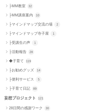
├MM教室
32
├MM講座案内
10
├マインドマップ交流の場
2
├マインドマップ寺子屋
1
├受講生の声
1
├活動報告
28
◆子育て
119
├お勧めグッズ
14
├便利サービス
5
├子育て日記
89
妄想プロジェクト
121
28日間の感謝ワーク
30