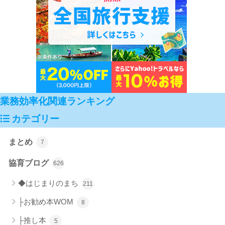
業務効率化関連ランキング
カテゴリー
まとめ
7
協育ブログ
626
◆はじまりのまち
211
├お勧め本WOM
8
├推し本
5