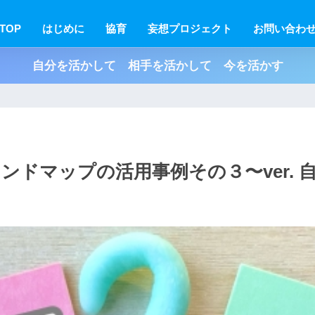
TOP
はじめに
協育
妄想プロジェクト
お問い合わ
自分を活かして 相手を活かして 今を活かす
ンドマップの活用事例その３〜ver. 