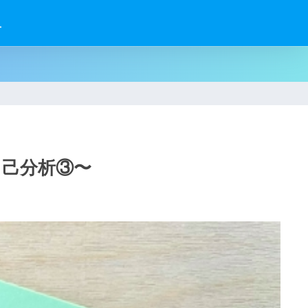
せ
自己分析③〜