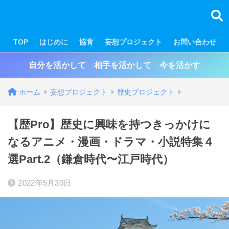
TOP
はじめに
協育
妄想プロジェクト
お問い合わせ
自分を活かして 相手を活かして 今を活かす
ホーム
妄想プロジェクト
歴史プロジェクト
【歴Pro】歴史に興味を持つきっかけに
なるアニメ・漫画・ドラマ・小説特集４
選Part.2（鎌倉時代〜江戸時代）
2022年5月30日