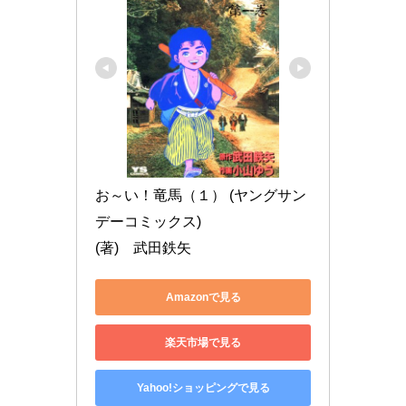
お～い！竜馬（１） (ヤングサン
デーコミックス)

(著)　武田鉄矢
Amazonで見る
楽天市場で見る
Yahoo!ショッピングで見る