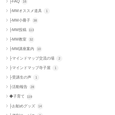
├FAQ
16
├MMオススメ道具
1
├MM小冊子
38
├MM投稿
113
├MM教室
32
├MM講座案内
10
├マインドマップ交流の場
2
├マインドマップ寺子屋
1
├受講生の声
1
├活動報告
28
◆子育て
119
├お勧めグッズ
14