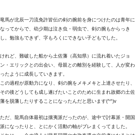
竜馬が北辰一刀流免許皆伝の剣の腕前を身につけたのは青年に
なってからで、幼少期は泣き虫・弱虫で、剣の腕もからっき
し。勉強もできず、字もろくにできない子どもでした。
けれど、難破した船から土佐藩（高知県）に流れ着いたジョ
ン・エリックとの出会い、母親との離別を経験して、人が変わ
ったように成長していきます。
この過程が原動力になり、剣の腕をメキメキと上達させたり、
その後どうしても成し遂げたいことのために生まれ故郷の土佐
藩を脱藩したりすることになったんだと思います(^^)v
ただ、龍馬自体最初は攘夷派だったのが、途中で討幕派・開国
派になったりと、とにかく活動の軸がブレまくってました。