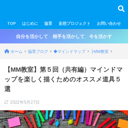
TOP
はじめに
協育
妄想プロジェクト
お問い合わせ
自分を活かして 相手を活かして 今を活かす
ホーム
協育ブログ
◆マインドマップ
├MM教室
【MM教室】第５回（共有編）マインドマ
ップを楽しく描くためのオススメ道具５
選
2022年5月27日