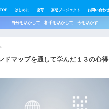
TOP
はじめに
協育
妄想プロジェクト
お問い合わ
自分を活かして 相手を活かして 今を活かす
y〜マインドマップを通して学んだ１３の心