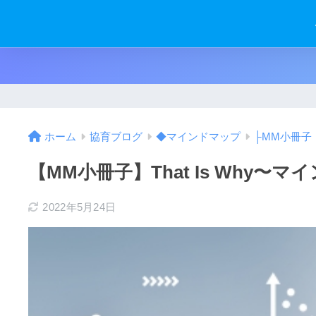
ホーム
協育ブログ
◆マインドマップ
├MM小冊子
【MM小冊子】That Is Wh
2022年5月24日